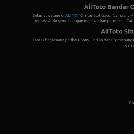
BOLA RESMI
AliToto Bandar 
Selamat datang di
ALITOTO
Situs Slot Gacor Gampang Ma
kepada Anda semua dengan menawarkan permainan Taruhan O
AliToto Si
Lantas bagaimana perihal Bonus, Hadiah dan Promo yang t
dari
Bo