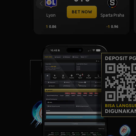
Previous
ET NOW
BET NOW
Slovan
Fenerbahce
Mja
Bratislava
0.5
0.87
0.5
0.83
-0.