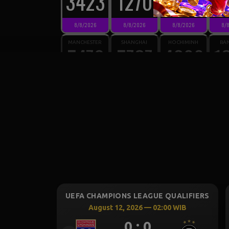
3423
1270
7462
2
8/8/2026
8/8/2026
8/8/2026
8/
MANCHESTER
SHANGHAI
HOCHIMINH
BA
5470
5737
4698
1
7/8/2026
7/8/2026
7/8/2026
7/
TOKYO
7214
7/8/2026
S LEAGUE QUALIFIERS
UEFA CHAMPIONS LEAGUE QUALI
 2026 — 01:30 WIB
August 12, 2026 — 01:15 WIB
0 : 0
0 : 0