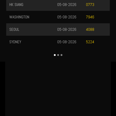
HK SIANG
05-08-2026
MA
0773
WASHINGTON
05-08-2026
LA
7946
SEOUL
05-08-2026
BR
4088
SYDNEY
05-08-2026
LO
5224