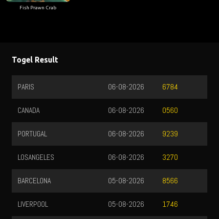
Fish Prawn Crab
Togel Result
PARIS
06-08-2026
MA
6784
CANADA
06-08-2026
SH
0560
PORTUGAL
06-08-2026
HO
9239
LOSANGELES
06-08-2026
BA
3270
BARCELONA
05-08-2026
SI
8566
LIVERPOOL
05-08-2026
AM
1746