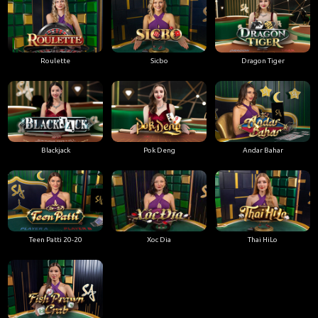
Roulette
Sicbo
Dragon Tiger
Blackjack
Pok Deng
Andar Bahar
Teen Patti 20-20
Xoc Dia
Thai HiLo