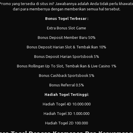
Toto Situs Judi Tembak Ikan Terbaik Banyak B
Promo yang tersedia di situs ini? Jawabannya adalah Anda tidak perlu khawat
dari para membernya dengan memberikan semua hal tersebut.
Bonus Togel Terbesar :
Extra Bonus Slot Game
Bonus Deposit Member Baru 50%
Bonus Deposit Harian Slot & Tembak Ikan 10%
Bonus Deposit Harian Sportsbook 5%
Bonus Rollingan Up To Slot, Tembak Ikan & Live Casino 1%
Bonus Cashback Sportsbook 5%
Bonus Referral 0.5%
Hadiah Togel Tertinggi:
Hadiah Togel 4D 10.000.000
Hadiah Togel 3D 1.000.000
Hadiah Togel 2D 100.000