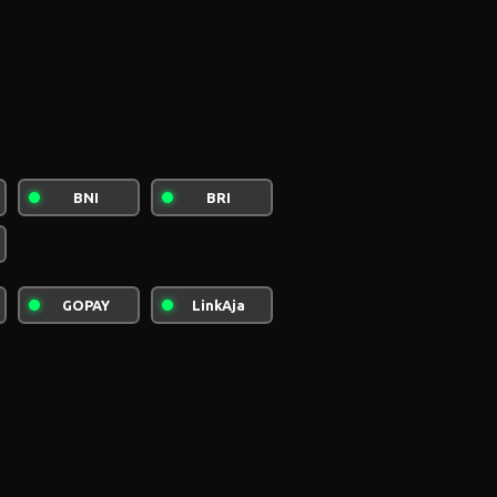
BNI
BRI
GOPAY
LinkAja