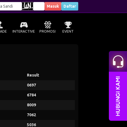
ang !!!
Dapatkan BONUS NEW MEMBER SLOT 100% ( Max Bonus 100.000 ) 
Masuk
Daftar
ADE
INTERACTIVE
PROMOSI
EVENT
Result
0697
6784
8009
7062
5036