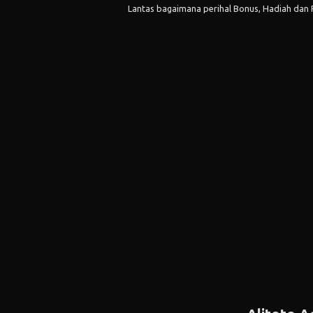
Ali
Lantas bagaimana perihal Bonus, Hadiah dan 