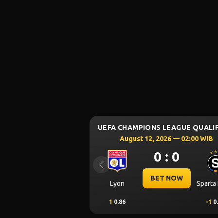
7/8/2026
7/8/2026
7/8/20
UEFA CHAMPIONS LEAGUE QUALIF
August 11, 2026 — 22:59 WIB
0 : 0
Previous
BET NOW
Union 
Bodo Glimt
Gill
0.75
0.82
-0.75