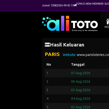
Dapatkan BONUS NEW MEMBER SLOT 100% ( M
Jumat 7/08/2026 09:42:14
HO
Hasil Keluaran
PARIS
Website:
www.parisloteries.c
No
Tanggal
1
07 Aug 2026
2
06 Aug 2026
3
05 Aug 2026
4
04 Aug 2026
5
03 Aug 2026