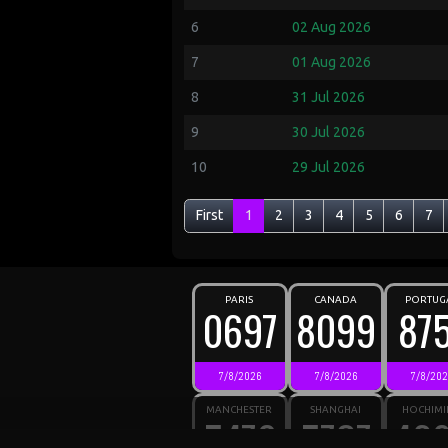
6
02 Aug 2026
7
01 Aug 2026
8
31 Jul 2026
9
30 Jul 2026
10
29 Jul 2026
First
1
2
3
4
5
6
7
PARIS
CANADA
PORTUG
0697
8099
87
7/8/2026
7/8/2026
7/8/20
MANCHESTER
SHANGHAI
HOCHIM
5470
5737
46