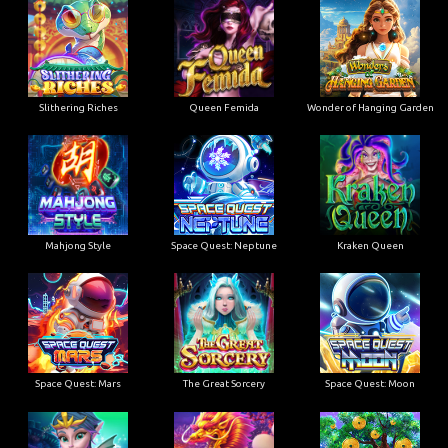
Slithering Riches
Queen Femida
Wonder of Hanging Garden
Mahjong Style
Space Quest: Neptune
Kraken Queen
Space Quest: Mars
The Great Sorcery
Space Quest: Moon