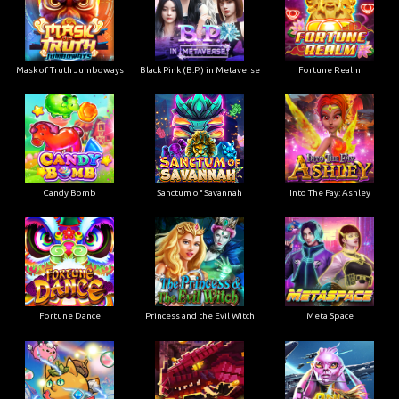
Mask of Truth Jumboways
Black Pink (B.P.) in Metaverse
Fortune Realm
Candy Bomb
Sanctum of Savannah
Into The Fay: Ashley
Fortune Dance
Princess and the Evil Witch
Meta Space