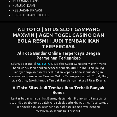
INFORMASI BANK
HUBUNGI KAMI
KEBIJAKAN PRIVASI
PERSETUJUAN COOKIES
ALITOTO | SITUS SLOT GAMPANG
MAXWIN | AGEN
TOGEL
CASINO DAN
BOLA RESMI | JUDI TEMBAK IKAN
TERPERCAYA
AliToto Bandar Online Terpercaya Dengan
Permainan Terlengkap
Selamat datang di
ALITOTO
Situs Slot Gacor Gampang Maxwin yang
hadir untuk memberikan sensasi bermain Judi Online24jam paling
menyenangkan dan tak terlupakan kepada Anda semua dengan
menawarkan permainan Taruhan Online Terlengkap seperti Togel, Slot,
Live Casino, Sports hingga Tembak Ikan dengan akses 1 User ID saja.
AliToto Situs Judi Tembak Ikan Terbaik Banyak
Bonus
Lantas bagaimana perihal Bonus, Hadiah dan Promo yang tersedia di
situs ini? Jawabannya adalah Anda tidak perlu khawatir, Ali Toto sangat
mengedepankan keuntungan dari para membernya dengan
memberikan semua hal tersebut.