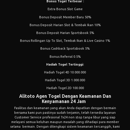
Bonus Togel Terbesar :
Extra Bonus Slot Game
Bonus Deposit Member Baru 50%
Bonus Deposit Harian Slot & Tembak Ikan 10%
Bonus Deposit Harian Sportsbook 5%
Bonus Rollingan Up To Slot, Tembak Ikan & Live Casino 1%
Bonus Cashback Sportsbook 5%
Bonus Referral 0.5%
Hadiah Togel Tertinggi:
Hadiah Togel 4D 10.000.000
Hadiah Togel 3D 1.000.000
Hadiah Togel 2D 100.000
Alitoto Agen Togel Dengan Keamanan Dan
Kenyamanan 24 Jam
Fasilitas dan keamanan yang akan Anda dapatkan dengan bermain
bersama kami pun pastinya sudah terjamin, telah tersedia layanan
Customer Service profesional 7x24 non stop tanpa libur yang siap
melayani semua keluhan maupun masalah yang dihadapi para member
selama bermain. Dengan dilengkapi sistem keamanan tercanggih, kami