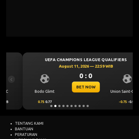
UEFA CHAMPIONS LEAGUE QUALIFIERS
August 11, 2026 — 22:59 WIB
0 : 0
Previous
Next
BET NOW
Bodo Glimt
Union Saint-Gilloise
0.75
0.77
-0.75
-0.95
TENTANG KAMI
BANTUAN
PERATURAN