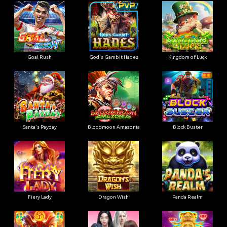
Goal Rush
God's Gambit Hades
Kingdom of Luck
Santa's Payday
Bloodmoon Amazonia
Block Buster
Fiery Lady
Dragon Wish
Panda Realm