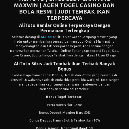
MAXWIN | AGEN
TOGEL
CASINO DAN
BOLA RESMI | JUDI TEMBAK IKAN
TERPERCAYA
AliToto Bandar Online Terpercaya Dengan
Permainan Terlengkap
Selamat datang di
ALITOTO
Situs Slot Gacor Gampang Maxwin yang
hadir untuk memberikan sensasi bermain Judi Online24jam paling
menyenangkan dan tak terlupakan kepada Anda semua dengan
menawarkan permainan Taruhan Online Terlengkap seperti Togel, Slot,
Live Casino, Sports hingga Tembak Ikan dengan akses 1 User ID saja.
AliToto Situs Judi Tembak Ikan Terbaik Banyak
Bonus
Lantas bagaimana perihal Bonus, Hadiah dan Promo yang tersedia di
situs ini? Jawabannya adalah Anda tidak perlu khawatir, Ali Toto sangat
mengedepankan keuntungan dari para membernya dengan
memberikan semua hal tersebut.
Bonus Togel Terbesar :
Extra Bonus Slot Game
Bonus Deposit Member Baru 50%
Bonus Deposit Harian Slot & Tembak Ikan 10%
Bonus Deposit Harian Sportsbook 5%